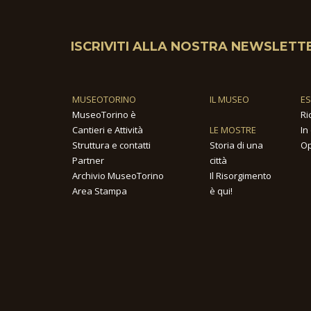
ISCRIVITI ALLA NOSTRA NEWSLETT
MUSEOTORINO
IL MUSEO
E
MuseoTorino è
Ri
Cantieri e Attività
LE MOSTRE
In
Struttura e contatti
Storia di una
Op
Partner
città
Archivio MuseoTorino
Il Risorgimento
Area Stampa
è qui!