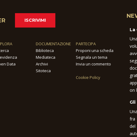
NE
ER
ISCRIVIMI
La
Una
SPLORA
DOCUMENTAZIONE
PARTECIPA
vol
cerca
Biblioteca
Proponi una scheda
avv
 evidenza
Mediateca
Segnala un tema
seg
en Data
Archivi
Invia un commento
doc
Sitoteca
gra
Cookie Policy
app
on l
Gli
Una
fra
del
aut