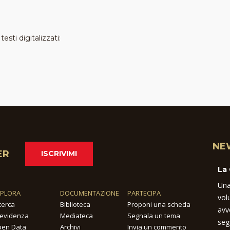
esti digitalizzati:
NE
ER
ISCRIVIMI
La
Una
SPLORA
DOCUMENTAZIONE
PARTECIPA
vol
cerca
Biblioteca
Proponi una scheda
avv
 evidenza
Mediateca
Segnala un tema
seg
en Data
Archivi
Invia un commento