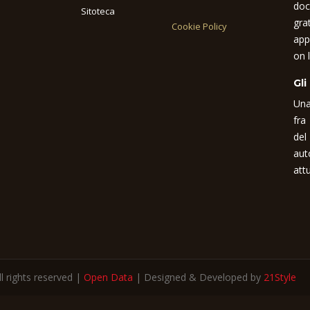
doc
Sitoteca
gra
Cookie Policy
app
on l
Gli
Una
fra
del
aut
attu
 rights reserved |
Open Data
| Designed & Developed by
21Style