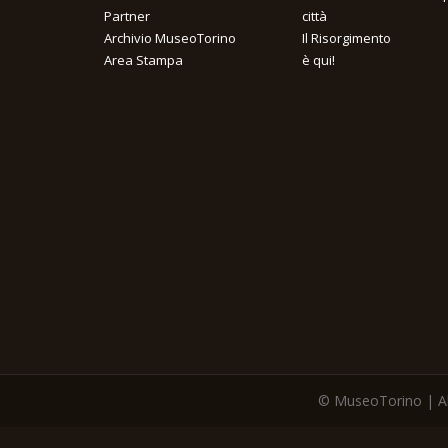
Partner
città
Archivio MuseoTorino
Il Risorgimento
Area Stampa
è qui!
© MuseoTorino | All