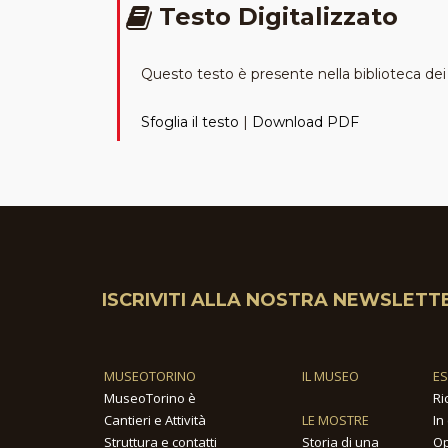
Testo Digitalizzato
Questo testo è presente nella biblioteca dei t
Sfoglia il testo
|
Download PDF
ISCRIVITI ALLA NOSTRA NEWSLETT
MUSEOTORINO
IL MUSEO
E
MuseoTorino è
Ri
Cantieri e Attività
LE MOSTRE
In
Struttura e contatti
Storia di una
Op