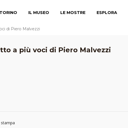
TORINO
IL MUSEO
LE MOSTRE
ESPLORA
voci di Piero Malvezzi
tto a più voci di Piero Malvezzi
a stampa