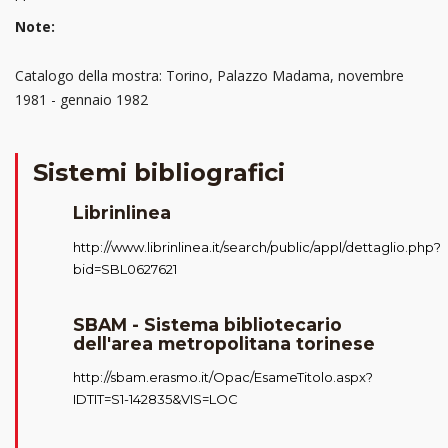
Note:
Catalogo della mostra: Torino, Palazzo Madama, novembre
1981 - gennaio 1982
Sistemi bibliografici
Librinlinea
http://www.librinlinea.it/search/public/appl/dettaglio.php?
bid=SBL0627621
SBAM - Sistema bibliotecario
dell'area metropolitana torinese
http://sbam.erasmo.it/Opac/EsameTitolo.aspx?
IDTIT=S1-142835&VIS=LOC