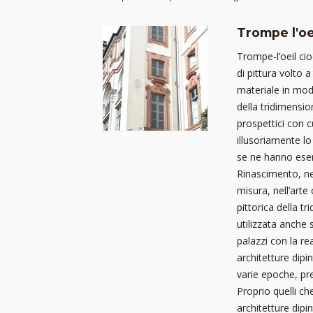
Trompe l'oe
Trompe-l’oeil ci
di pittura volto 
materiale in modo
della tridimension
prospettici con cu
illusoriamente lo
se ne hanno esem
Rinascimento, nel
misura, nell’arte
pittorica della tr
utilizzata anche 
palazzi con la re
architetture dipi
varie epoche, pre
Proprio quelli ch
architetture dipi