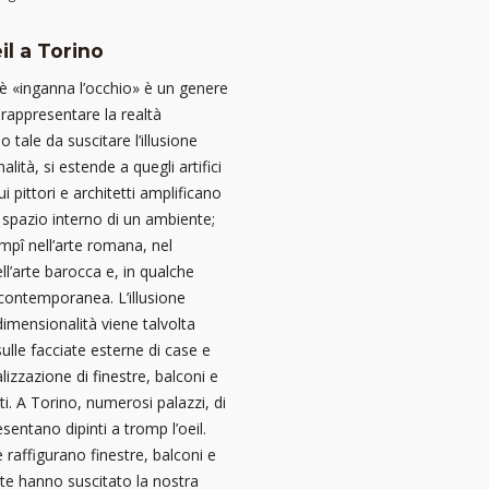
il a Torino
oè «inganna l’occhio» è un genere
a rappresentare la realtà
 tale da suscitare l’illusione
alità, si estende a quegli artifici
i pittori e architetti amplificano
 spazio interno di un ambiente;
pî nell’arte romana, nel
l’arte barocca e, in qualche
 contemporanea. L’illusione
idimensionalità viene talvolta
sulle facciate esterne di case e
alizzazione di finestre, balconi e
nti. A Torino, numerosi palazzi, di
sentano dipinti a tromp l’oeil.
e raffigurano finestre, balconi e
nte hanno suscitato la nostra