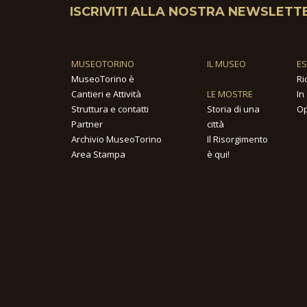
ISCRIVITI ALLA NOSTRA NEWSLETT
MUSEOTORINO
IL MUSEO
E
MuseoTorino è
Ri
Cantieri e Attività
LE MOSTRE
In
Struttura e contatti
Storia di una
Op
Partner
città
Archivio MuseoTorino
Il Risorgimento
Area Stampa
è qui!