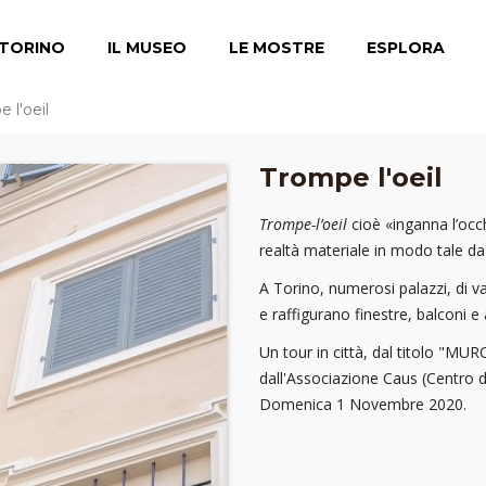
TORINO
IL MUSEO
LE MOSTRE
ESPLORA
 l'oeil
Trompe l'oeil
Trompe-l’oeil
cioè «inganna l’occh
realtà materiale in modo tale da s
A Torino, numerosi palazzi, di v
e raffigurano finestre, balconi e 
Un tour in città, dal titolo "M
dall'Associazione Caus (Centro di
Domenica 1 Novembre 2020.