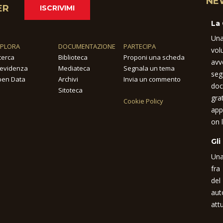
NE
ER
ISCRIVIMI
La
Una
SPLORA
DOCUMENTAZIONE
PARTECIPA
vol
cerca
Biblioteca
Proponi una scheda
avv
 evidenza
Mediateca
Segnala un tema
seg
en Data
Archivi
Invia un commento
doc
Sitoteca
gra
Cookie Policy
app
on l
Gli
Una
fra
del
aut
attu