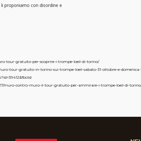
e li proponiamo con disordine e
o-tour-gratuito-per-scoprire-i-trompe-loeil-di-torino/
-muro-tour-gratuito-in-torino-sui-trompe-loeil-sabato-31-ottobre-e-domenic
p?id=39412&fbclid
7/muro-contro-muro-il-tour-gratuito-per-ammirare-i-trompe-loeil-di-torino