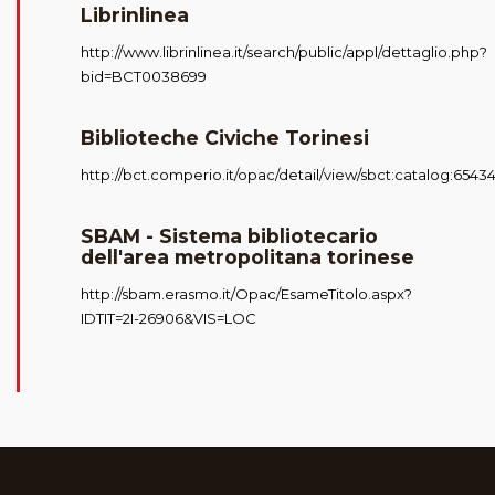
Librinlinea
http://www.librinlinea.it/search/public/appl/dettaglio.php?
bid=BCT0038699
Biblioteche Civiche Torinesi
http://bct.comperio.it/opac/detail/view/sbct:catalog:6543
SBAM - Sistema bibliotecario
dell'area metropolitana torinese
http://sbam.erasmo.it/Opac/EsameTitolo.aspx?
IDTIT=2I-26906&VIS=LOC