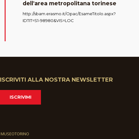
dell'area metropolitana torinese
http://sbam.erasmo.it/Opac/EsameTitolo.aspx?
IDTIT=S1-98980&VIS=LOC
ISCRIVITI ALLA NOSTRA NEWSLETTER
ISCRIVIMI
MUSEOTORINO