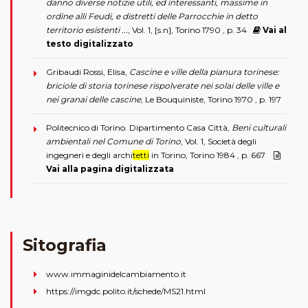
danno diverse notizie utili, ed interessanti, massime in
ordine alli Feudi, e distretti delle Parrocchie in detto
territorio esistenti ...
, Vol. 1, [s.n], Torino 1790 , p. 34
Vai al
testo digitalizzato
Gribaudi Rossi, Elisa,
Cascine e ville della pianura torinese:
briciole di storia torinese rispolverate nei solai delle ville e
nei granai delle cascine
, Le Bouquiniste, Torino 1970 , p. 197
Politecnico di Torino. Dipartimento Casa Città,
Beni culturali
ambientali nel Comune di Torino
, Vol. 1, Società degli
ingegneri e degli archi
tetti
in Torino, Torino 1984 , p. 667
Vai alla pagina digitalizzata
Sitografia
www.immaginidelcambiamento.it
https://imgdc.polito.it/schede/MS21.html