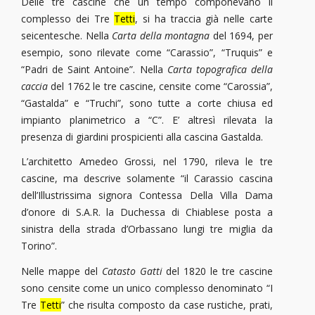
Delle tre cascine che un tempo componevano il
complesso dei Tre
Tetti
, si ha traccia già nelle carte
seicentesche. Nella
Carta della montagna
del 1694, per
esempio, sono rilevate come “Carassio”, “Truquis” e
“Padri de Saint Antoine”. Nella
Carta topografica della
caccia
del 1762 le tre cascine, censite come “Carossia”,
“Gastalda” e “Truchi”, sono tutte a corte chiusa ed
impianto planimetrico a “C”. E’ altresì rilevata la
presenza di giardini prospicienti alla cascina Gastalda.
L’architetto Amedeo Grossi, nel 1790, rileva le tre
cascine, ma descrive solamente “il Carassio cascina
dell’Illustrissima signora Contessa Della Villa Dama
d’onore di S.A.R. la Duchessa di Chiablese posta a
sinistra della strada d’Orbassano lungi tre miglia da
Torino”.
Nelle mappe del
Catasto Gatti
del 1820 le tre cascine
sono censite come un unico complesso denominato “I
Tre
Tetti
” che risulta composto da case rustiche, prati,