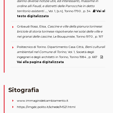
danno diverse notizie utili, ed interessanti, massime in
ordine alli Feudi, e distretti delle Parrocchie in detto
territorio esistenti ...
, Vol. 1, [s.n], Torino 1790 , p. 34
Vai al
testo digitalizzato
Gribaudi Rossi, Elisa,
Cascine e ville della pianura torinese:
briciole di storia torinese rispolverate nei solai delle ville e
nei granai delle cascine
, Le Bouquiniste, Torino 1970 , p. 197
Politecnico di Torino. Dipartimento Casa Città,
Beni culturali
ambientali nel Comune di Torino
, Vol. 1, Società degli
ingegneri e degli architetti in Torino, Torino 1984 , p. 667
Vai alla pagina digitalizzata
Sitografia
www.immaginidelcambiamento.it
https://imgdc.polito.it/schede/MS21.html