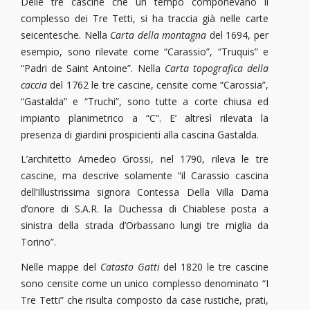
Delle tre cascine che un tempo componevano il
complesso dei Tre Tetti, si ha traccia già nelle carte
seicentesche. Nella
Carta della montagna
del 1694, per
esempio, sono rilevate come “Carassio”, “Truquis” e
“Padri de Saint Antoine”. Nella
Carta topografica della
caccia
del 1762 le tre cascine, censite come “Carossia”,
“Gastalda” e “Truchi”, sono tutte a corte chiusa ed
impianto planimetrico a “C”. E’ altresì rilevata la
presenza di giardini prospicienti alla cascina Gastalda.
L’architetto Amedeo Grossi, nel 1790, rileva le tre
cascine, ma descrive solamente “il Carassio cascina
dell’Illustrissima signora Contessa Della Villa Dama
d’onore di S.A.R. la Duchessa di Chiablese posta a
sinistra della strada d’Orbassano lungi tre miglia da
Torino”.
Nelle mappe del
Catasto Gatti
del 1820 le tre cascine
sono censite come un unico complesso denominato “I
Tre Tetti” che risulta composto da case rustiche, prati,