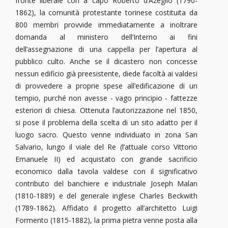
fronte liberale con a capo Roberto d’Azeglio (1790-
1862), la comunità protestante torinese costituita da
800 membri provvide immediatamente a inoltrare
domanda al ministero dell’Interno ai fini
dell’assegnazione di una cappella per l’apertura al
pubblico culto. Anche se il dicastero non concesse
nessun edificio già preesistente, diede facoltà ai valdesi
di provvedere a proprie spese all’edificazione di un
tempio, purché non avesse - vago principio - fattezze
esteriori di chiesa. Ottenuta l’autorizzazione nel 1850,
si pose il problema della scelta di un sito adatto per il
luogo sacro. Questo venne individuato in zona San
Salvario, lungo il viale del Re (l’attuale corso Vittorio
Emanuele II) ed acquistato con grande sacrificio
economico dalla tavola valdese con il significativo
contributo del banchiere e industriale Joseph Malan
(1810-1889) e del generale inglese Charles Beckwith
(1789-1862). Affidato il progetto all’architetto Luigi
Formento (1815-1882), la prima pietra venne posta alla