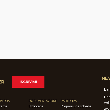
NE
ER
ISCRIVIMI
La
Una
SPLORA
DOCUMENTAZIONE
PARTECIPA
vol
cerca
Biblioteca
Proponi una scheda
avv