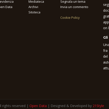
 evidenza
Mediateca
Segnala un tema
seg
en Data
Archivi
Invia un commento
doc
Sitoteca
gra
Cookie Policy
app
on l
Gli
Una
fra
del
aut
attu
 rights reserved |
Open Data
| Designed & Developed by
21Style