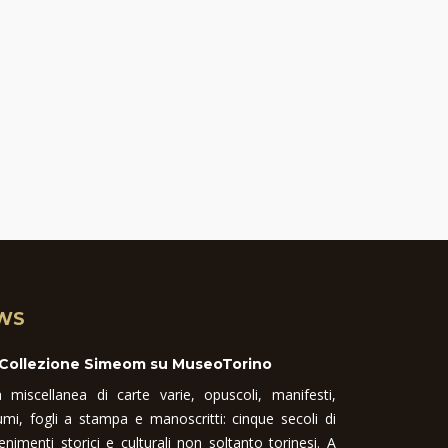
WS
 Collezione Simeom su MuseoTorino
 miscellanea di carte varie, opuscoli, manifesti,
umi, fogli a stampa e manoscritti: cinque secoli di
enimenti storici e culturali non soltanto torinesi. A