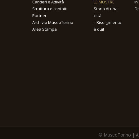
Cantieri e Attività
LE MOSTRE
In
Struttura e contatti
Storia di una
Op
Partner
città
Archivio MuseoTorino
Il Risorgimento
Area Stampa
è qui!
© MuseoTorino | All