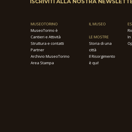
ISCRIVITI ALLA NOSTRA NEWSLETT
MUSEOTORINO
IL MUSEO
E
MuseoTorino è
Ri
Cantieri e Attività
LE MOSTRE
In
Struttura e contatti
Storia di una
Op
Partner
città
Archivio MuseoTorino
Il Risorgimento
Area Stampa
è qui!