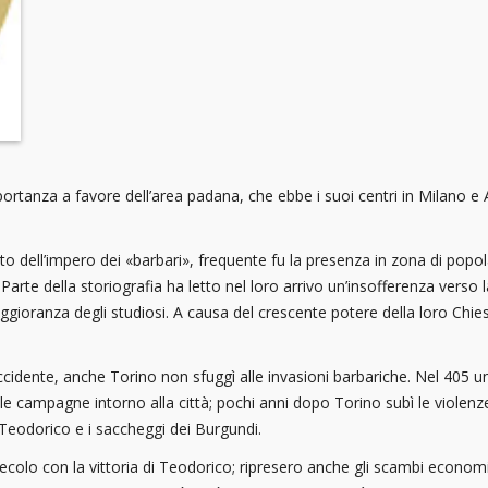
ortanza a favore dell’area padana, che ebbe i suoi centri in Milano e 
tto dell’impero dei «barbari», frequente fu la presenza in zona di popo
Parte della storiografia ha letto nel loro arrivo un’insofferenza verso
ioranza degli studiosi. A causa del crescente potere della loro Chiesa
cidente, anche Torino non sfuggì alle invasioni barbariche. Nel 405 un
e campagne intorno alla città; pochi anni dopo Torino subì le violenz
 Teodorico e i saccheggi dei Burgundi.
colo con la vittoria di Teodorico; ripresero anche gli scambi economici