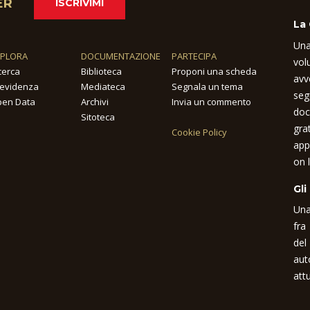
ER
ISCRIVIMI
La
Una
SPLORA
DOCUMENTAZIONE
PARTECIPA
vol
cerca
Biblioteca
Proponi una scheda
avv
 evidenza
Mediateca
Segnala un tema
seg
en Data
Archivi
Invia un commento
doc
Sitoteca
gra
Cookie Policy
app
on l
Gli
Una
fra
del
aut
attu