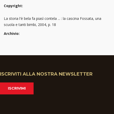
Copyright:
La storia l'è bela fa piasì contela ... : la cascina Fossata, una
scuola e tanti bimbi, 2004, p. 18
Archivio:
ISCRIVITI ALLA NOSTRA NEWSLETTER
ISCRIVIMI