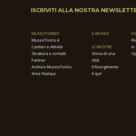
ISCRIVITI ALLA NOSTRA NEWSLETT
MUSEOTORINO
IL MUSEO
E
MuseoTorino è
Ri
Cantieri e Attività
LE MOSTRE
In
Struttura e contatti
Storia di una
Op
Partner
città
Archivio MuseoTorino
Il Risorgimento
Area Stampa
è qui!