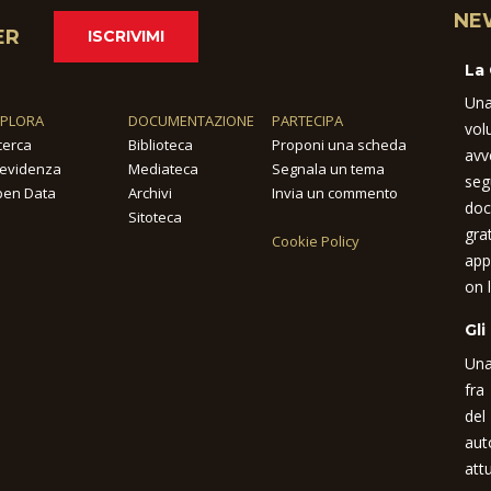
NE
ER
ISCRIVIMI
La
Una
SPLORA
DOCUMENTAZIONE
PARTECIPA
vol
cerca
Biblioteca
Proponi una scheda
avv
 evidenza
Mediateca
Segnala un tema
seg
en Data
Archivi
Invia un commento
doc
Sitoteca
gra
Cookie Policy
app
on l
Gli
Una
fra
del
aut
attu