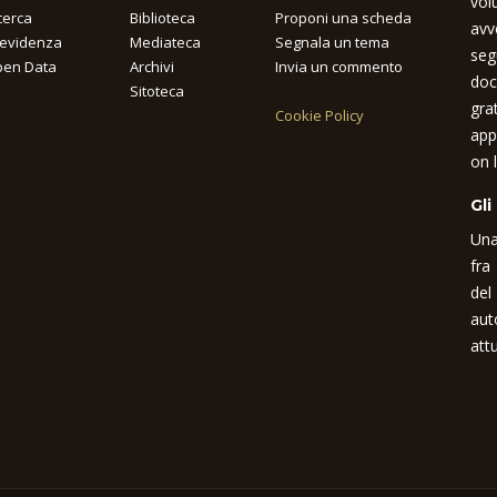
vol
cerca
Biblioteca
Proponi una scheda
avv
 evidenza
Mediateca
Segnala un tema
seg
en Data
Archivi
Invia un commento
doc
Sitoteca
gra
Cookie Policy
app
on l
Gli
Una
fra
del
aut
attu