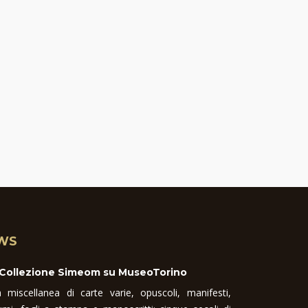
WS
 Collezione Simeom su MuseoTorino
 miscellanea di carte varie, opuscoli, manifesti,