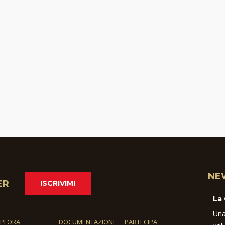
NE
ER
ISCRIVIMI
La
Una
SPLORA
DOCUMENTAZIONE
PARTECIPA