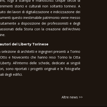
umi, fogli a stampa e manoscritti: cinque secoli di
enimenti storici e culturali non soltanto torinesi. A
uito dei lavori di digitalizzazione e indicizzazione dei
umenti questo inestimabile patrimonio viene messo
tuitamente a disposizione dei professionisti e degli
assionati della Storia con la creazione dell'Archivio
ine.
 autori del Liberty Torinese
 selezione di architetti e ingegneri presenti a Torino
 Otto e Novecento che hanno reso Torino la Citta
 Liberty. All'interno delle schede, dedicate ai singoli
ori, sono riportati i progetti originali e le fotografie
ali degli edifici.
Altre news >>