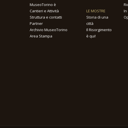
MuseoTorino è
Ri
Cantieri e Attività
LE MOSTRE
In
Struttura e contatti
Storia di una
Op
Partner
città
Archivio MuseoTorino
Il Risorgimento
Area Stampa
è qui!