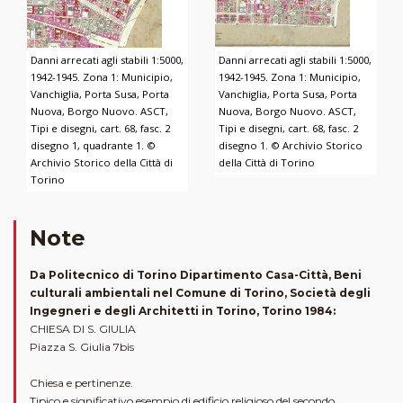
Danni arrecati agli stabili 1:5000,
Danni arrecati agli stabili 1:5000,
1942-1945. Zona 1: Municipio,
1942-1945. Zona 1: Municipio,
Vanchiglia, Porta Susa, Porta
Vanchiglia, Porta Susa, Porta
Nuova, Borgo Nuovo. ASCT,
Nuova, Borgo Nuovo. ASCT,
Tipi e disegni, cart. 68, fasc. 2
Tipi e disegni, cart. 68, fasc. 2
disegno 1, quadrante 1. ©
disegno 1. © Archivio Storico
Archivio Storico della Città di
della Città di Torino
Torino
Note
Da Politecnico di Torino Dipartimento Casa-Città, Beni
culturali ambientali nel Comune di Torino, Società degli
Ingegneri e degli Architetti in Torino, Torino 1984:
CHIESA DI S. GIULIA
Piazza S. Giulia 7bis
Chiesa e pertinenze.
Tipico e significativo esempio di edificio religioso del secondo