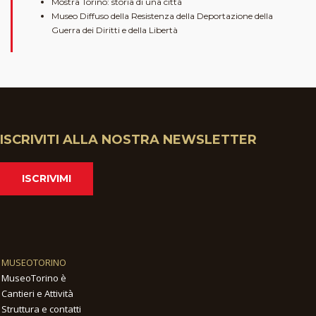
Mostra Torino: storia di una città
Museo Diffuso della Resistenza della Deportazione della
Guerra dei Diritti e della Libertà
ISCRIVITI ALLA NOSTRA NEWSLETTER
ISCRIVIMI
MUSEOTORINO
MuseoTorino è
Cantieri e Attività
Struttura e contatti