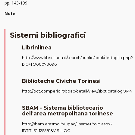
pp. 143-199
Note:
Sistemi bibliografici
Librinlinea
http://www.librinlinea.it/search/public/appl/dettaglio.php?
bid=TO00070096
Biblioteche Civiche Torinesi
http://bct.comperio.it/opac/detail/view/sbct:catalog:9144
SBAM - Sistema bibliotecario
dell'area metropolitana torinese
http://sbam.erasmo.it/Opac/EsameTitolo.aspx?
IDTIT=S1-125581&VIS=LOC