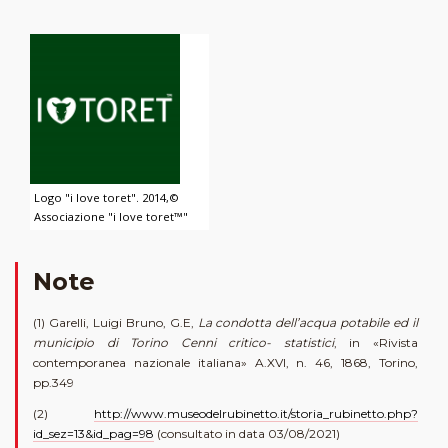
Logo "i love toret". 2014,©
Associazione "i love toret™"
Note
(1) Garelli, Luigi Bruno, G.E,
La condotta dell’acqua potabile ed il
municipio di Torino Cenni critico- statistici
, in «Rivista
contemporanea nazionale italiana» A.XVI, n. 46, 1868, Torino,
pp.349
(2)
http://www.museodelrubinetto.it/storia_rubinetto.php?
id_sez=13&id_pag=98
(consultato in data 03/08/2021)