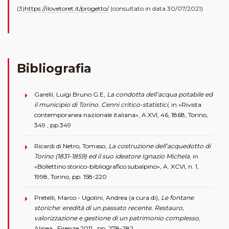
(3)
https://ilovetoret.it/progetto/
(consultato in data 30/07/2021)
Bibliografia
Garelli, Luigi Bruno G.E,
La condotta dell’acqua potabile ed
il municipio di Torino. Cenni critico-statistici
, in «Rivista
contemporanea nazionale italiana», A.XVI, 46, 1868, Torino,
349 , pp.349
Ricardi di Netro, Tomaso,
La costruzione dell’acquedotto di
Torino (1831-1859) ed il suo ideatore Ignazio Michela
, in
«Bollettino storico-bibliografico subalpino», A. XCVI, n. 1,
1998, Torino, pp. 158-220
Pretelli, Marco - Ugolini, Andrea (a cura di),
Le fontane
storiche: eredità di un passato recente. Restauro,
valorizzazione e gestione di un patrimonio complesso
,
Alinea , Firenze 2011 , pp. 278-282