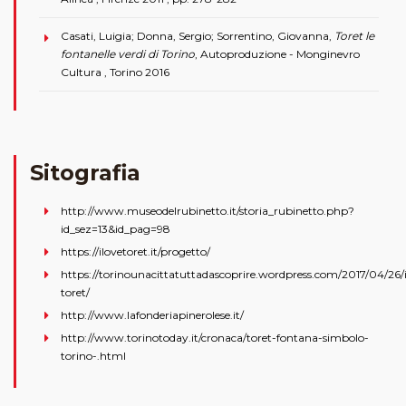
Casati, Luigia; Donna, Sergio; Sorrentino, Giovanna,
Toret le
fontanelle verdi di Torino
, Autoproduzione - Monginevro
Cultura , Torino 2016
Sitografia
http://www.museodelrubinetto.it/storia_rubinetto.php?
id_sez=13&id_pag=98
https://ilovetoret.it/progetto/
https://torinounacittatuttadascoprire.wordpress.com/2017/04/26/i
toret/
http://www.lafonderiapinerolese.it/
http://www.torinotoday.it/cronaca/toret-fontana-simbolo-
torino-.html