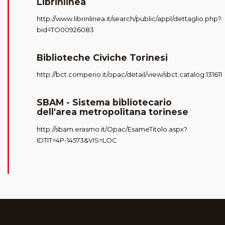
Librinlinea
http://www.librinlinea.it/search/public/appl/dettaglio.php?
bid=TO00926083
Biblioteche Civiche Torinesi
http://bct.comperio.it/opac/detail/view/sbct:catalog:131611
SBAM - Sistema bibliotecario
dell'area metropolitana torinese
http://sbam.erasmo.it/Opac/EsameTitolo.aspx?
IDTIT=4P-14573&VIS=LOC