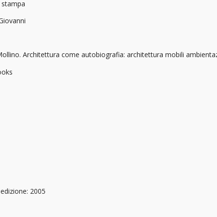
a stampa
 Giovanni
ollino. Architettura come autobiografia: architettura mobili ambient
ooks
edizione: 2005