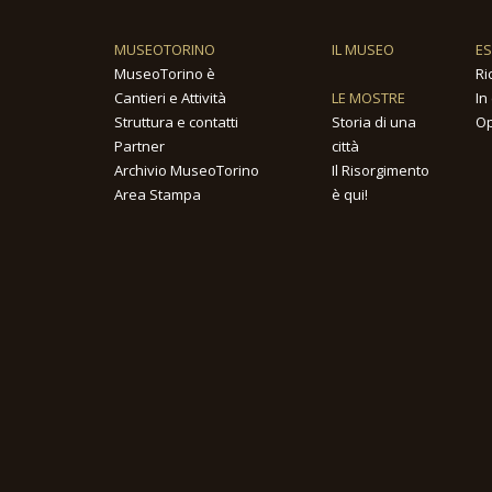
MUSEOTORINO
IL MUSEO
E
MuseoTorino è
Ri
Cantieri e Attività
LE MOSTRE
In
Struttura e contatti
Storia di una
Op
Partner
città
Archivio MuseoTorino
Il Risorgimento
Area Stampa
è qui!