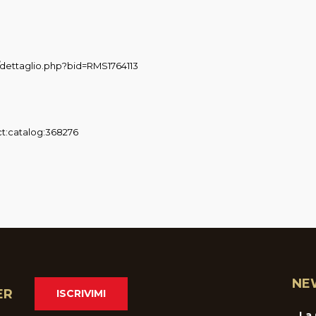
pl/dettaglio.php?bid=RMS1764113
bct:catalog:368276
NE
ER
ISCRIVIMI
La