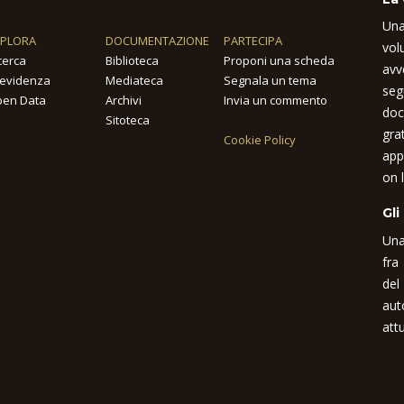
Una
SPLORA
DOCUMENTAZIONE
PARTECIPA
vol
cerca
Biblioteca
Proponi una scheda
avv
 evidenza
Mediateca
Segnala un tema
seg
en Data
Archivi
Invia un commento
doc
Sitoteca
gra
Cookie Policy
app
on l
Gli
Una
fra
del
aut
attu