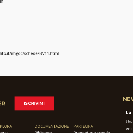
in
lito.it/imgdc/schede/BV11.html
NE
ER
ISCRIVIMI
La
Una
SPLORA
DOCUMENTAZIONE
PARTECIPA
vol
cerca
Biblioteca
Proponi una scheda