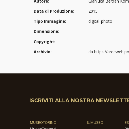
Autore:
Gianluca Beltran Kom
Data di Produzione:
2015
Tipo Immagine:
digital_photo
Dimensione:
Copyright:
Archivio:
da https://areeweb.po
ISCRIVITI ALLA NOSTRA NEWSLETT
MUSEOTORINO
IL MUSEO
E
MuseoTorino è
Ri