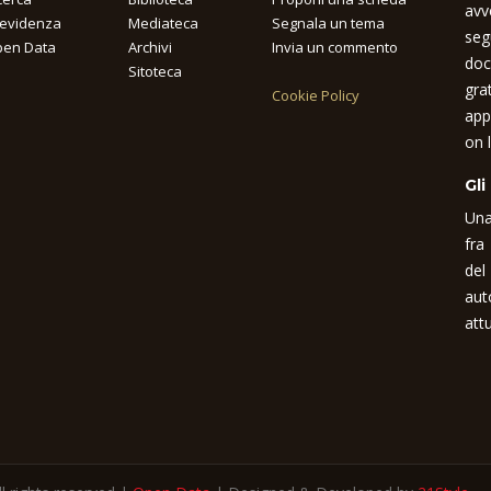
avv
 evidenza
Mediateca
Segnala un tema
seg
en Data
Archivi
Invia un commento
doc
Sitoteca
gra
Cookie Policy
app
on l
Gli
Una
fra
del
aut
attu