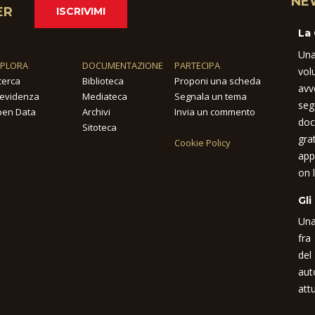
NE
ER
ISCRIVIMI
La
Una
SPLORA
DOCUMENTAZIONE
PARTECIPA
vol
cerca
Biblioteca
Proponi una scheda
avv
 evidenza
Mediateca
Segnala un tema
seg
en Data
Archivi
Invia un commento
doc
Sitoteca
gra
Cookie Policy
app
on l
Gli
Una
fra
del
aut
attu