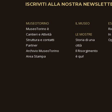
ISCRIVITI ALLA NOSTRA NEWSLETT
MUSEOTORINO
IL MUSEO
E
MuseoTorino è
Ri
Cantieri e Attività
LE MOSTRE
In
Struttura e contatti
Storia di una
Op
Partner
città
Archivio MuseoTorino
Il Risorgimento
Area Stampa
è qui!