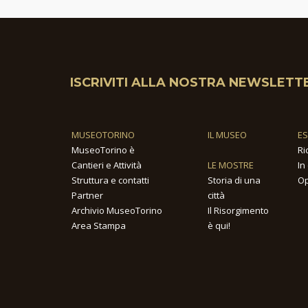
ISCRIVITI ALLA NOSTRA NEWSLETT
MUSEOTORINO
IL MUSEO
E
MuseoTorino è
Ri
Cantieri e Attività
LE MOSTRE
In
Struttura e contatti
Storia di una
Op
Partner
città
Archivio MuseoTorino
Il Risorgimento
Area Stampa
è qui!