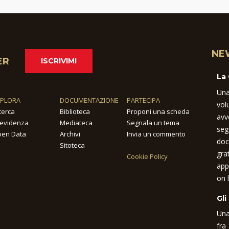
NE
ER
ISCRIVIMI
La
Una
SPLORA
DOCUMENTAZIONE
PARTECIPA
vol
cerca
Biblioteca
Proponi una scheda
avv
 evidenza
Mediateca
Segnala un tema
seg
en Data
Archivi
Invia un commento
doc
Sitoteca
gra
Cookie Policy
app
on l
Gli
Una
fra