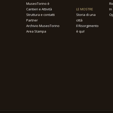
MuseoTorino è
Ri
Cantieri e Attività
LE MOSTRE
In
Struttura e contatti
Storia di una
Op
Partner
città
Archivio MuseoTorino
Il Risorgimento
Area Stampa
è qui!