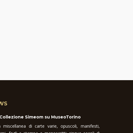
WS
 Collezione Simeom su MuseoTorino
 miscellanea di carte varie, opuscoli, manifesti,