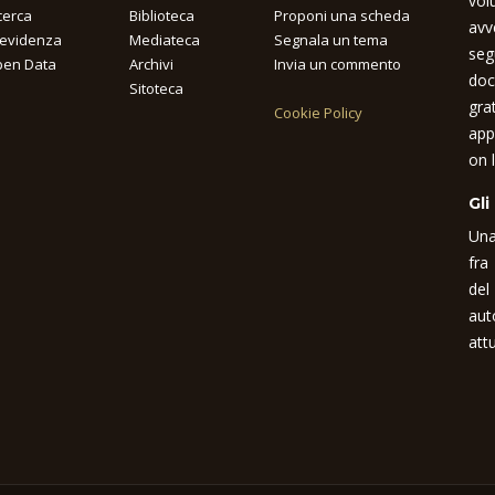
vol
cerca
Biblioteca
Proponi una scheda
avv
 evidenza
Mediateca
Segnala un tema
seg
en Data
Archivi
Invia un commento
doc
Sitoteca
gra
Cookie Policy
app
on l
Gli
Una
fra
del
aut
attu