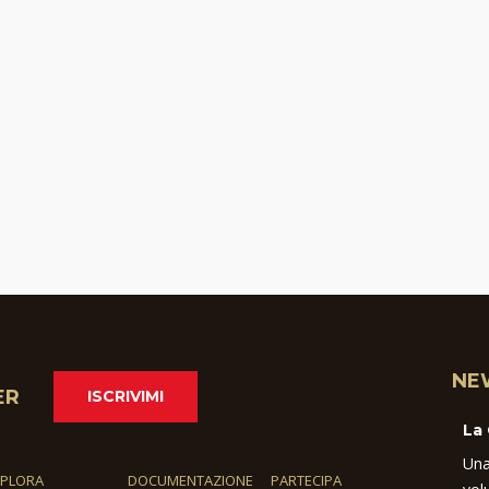
NE
ER
ISCRIVIMI
La
Una
SPLORA
DOCUMENTAZIONE
PARTECIPA