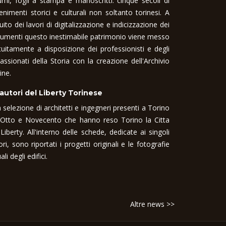
umi, fogli a stampa e manoscritti: cinque secoli di
enimenti storici e culturali non soltanto torinesi. A
uito dei lavori di digitalizzazione e indicizzazione dei
umenti questo inestimabile patrimonio viene messo
tuitamente a disposizione dei professionisti e degli
assionati della Storia con la creazione dell'Archivio
ine.
 autori del Liberty Torinese
 selezione di architetti e ingegneri presenti a Torino
 Otto e Novecento che hanno reso Torino la Citta
 Liberty. All'interno delle schede, dedicate ai singoli
ori, sono riportati i progetti originali e le fotografie
ali degli edifici.
Altre news >>