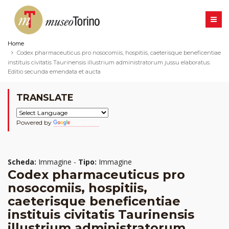
Home
Codex pharmaceuticus pro nosocomiis, hospitiis, caeterisque beneficentiae
instituis civitatis Taurinensis illustrium administratorum jussu elaboratus.
Editio secunda emendata et aucta
TRANSLATE
Powered by
Translate
Scheda:
Immagine -
Tipo:
Immagine
Codex pharmaceuticus pro
nosocomiis, hospitiis,
caeterisque beneficentiae
instituis civitatis Taurinensis
illustrium administratorum