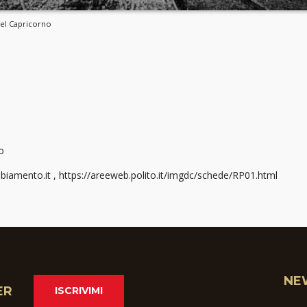
del Capricorno
o
amento.it , https://areeweb.polito.it/imgdc/schede/RP01.html
NE
ER
ISCRIVIMI