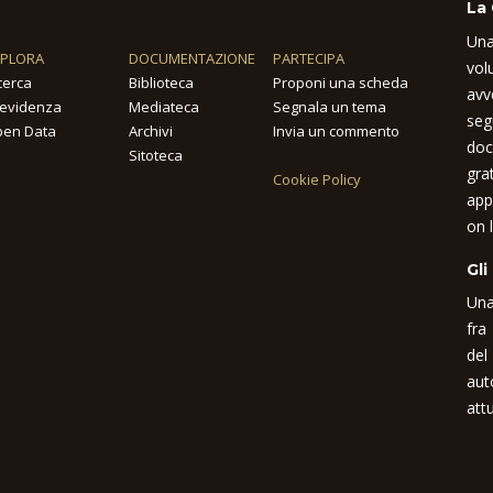
La
Una
SPLORA
DOCUMENTAZIONE
PARTECIPA
vol
cerca
Biblioteca
Proponi una scheda
avv
 evidenza
Mediateca
Segnala un tema
seg
en Data
Archivi
Invia un commento
doc
Sitoteca
gra
Cookie Policy
app
on l
Gli
Una
fra
del
aut
attu