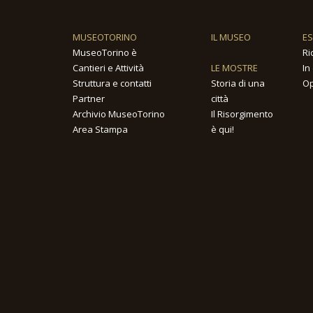
MUSEOTORINO
IL MUSEO
E
MuseoTorino è
Ri
Cantieri e Attività
LE MOSTRE
In
Struttura e contatti
Storia di una
Op
Partner
città
Archivio MuseoTorino
Il Risorgimento
Area Stampa
è qui!