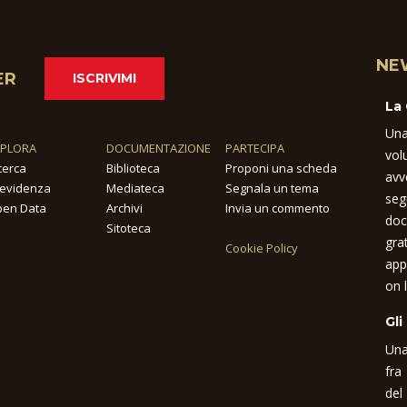
NE
ER
ISCRIVIMI
La
Una
SPLORA
DOCUMENTAZIONE
PARTECIPA
vol
cerca
Biblioteca
Proponi una scheda
avv
 evidenza
Mediateca
Segnala un tema
seg
en Data
Archivi
Invia un commento
doc
Sitoteca
gra
Cookie Policy
app
on l
Gli
Una
fra
del