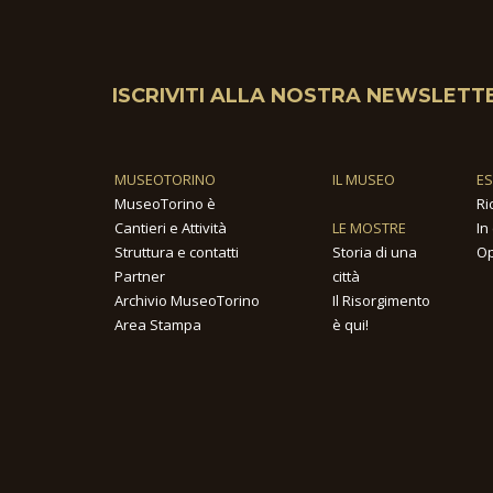
ISCRIVITI ALLA NOSTRA NEWSLETT
MUSEOTORINO
IL MUSEO
E
MuseoTorino è
Ri
Cantieri e Attività
LE MOSTRE
In
Struttura e contatti
Storia di una
Op
Partner
città
Archivio MuseoTorino
Il Risorgimento
Area Stampa
è qui!