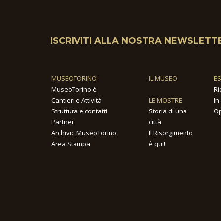
ISCRIVITI ALLA NOSTRA NEWSLETT
MUSEOTORINO
IL MUSEO
E
MuseoTorino è
Ri
Cantieri e Attività
LE MOSTRE
In
Struttura e contatti
Storia di una
Op
Partner
città
Archivio MuseoTorino
Il Risorgimento
Area Stampa
è qui!