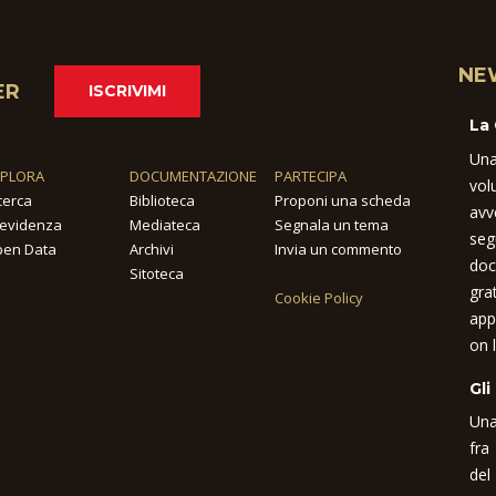
NE
ER
ISCRIVIMI
La
Una
SPLORA
DOCUMENTAZIONE
PARTECIPA
vol
cerca
Biblioteca
Proponi una scheda
avv
 evidenza
Mediateca
Segnala un tema
seg
en Data
Archivi
Invia un commento
doc
Sitoteca
gra
Cookie Policy
app
on l
Gli
Una
fra
del