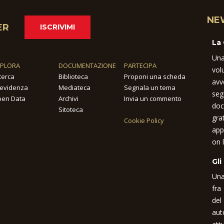
NE
ER
ISCRIVIMI
La
Una
SPLORA
DOCUMENTAZIONE
PARTECIPA
vol
cerca
Biblioteca
Proponi una scheda
avv
 evidenza
Mediateca
Segnala un tema
seg
en Data
Archivi
Invia un commento
doc
Sitoteca
gra
Cookie Policy
app
on l
Gli
Una
fra
del
aut