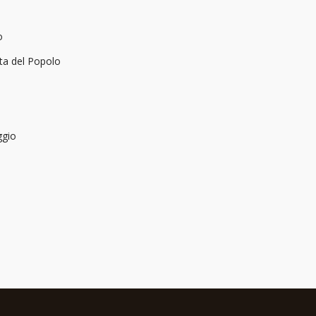
o
ta del Popolo
gio