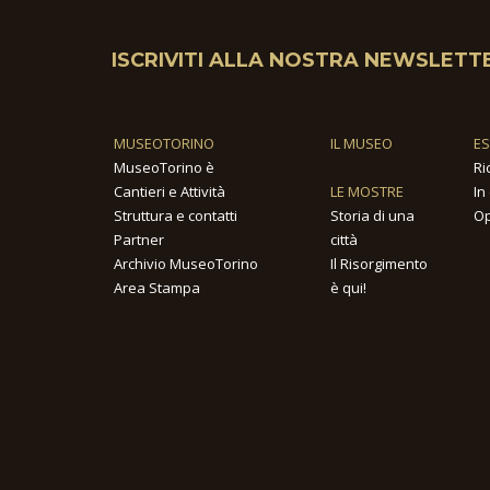
ISCRIVITI ALLA NOSTRA NEWSLETT
MUSEOTORINO
IL MUSEO
E
MuseoTorino è
Ri
Cantieri e Attività
LE MOSTRE
In
Struttura e contatti
Storia di una
Op
Partner
città
Archivio MuseoTorino
Il Risorgimento
Area Stampa
è qui!