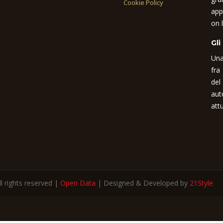
Cookie Policy
app
on l
Gli
Una
fra
del
aut
attu
 rights reserved |
Open Data
| Designed & Developed by
21Style