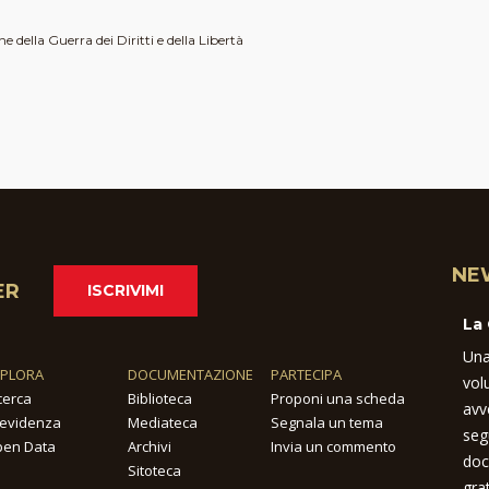
 della Guerra dei Diritti e della Libertà
NE
ER
ISCRIVIMI
La
Una
SPLORA
DOCUMENTAZIONE
PARTECIPA
vol
cerca
Biblioteca
Proponi una scheda
avv
 evidenza
Mediateca
Segnala un tema
seg
en Data
Archivi
Invia un commento
doc
Sitoteca
gra