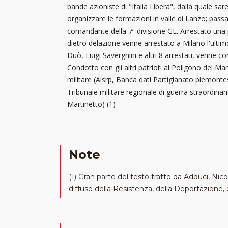
bande azioniste di "Italia Libera", dalla quale sar
organizzare le formazioni in valle di Lanzo; pas
comandante della 7ª divisione GL. Arrestato una pr
dietro delazione venne arrestato a Milano l'ultim
Duò, Luigi Savergnini e altri 8 arrestati, venne con
Condotto con gli altri patrioti al Poligono del Mar
militare (Aisrp, Banca dati Partigianato piemontes
Tribunale militare regionale di guerra straordinari
Martinetto) (1)
Note
(1) Gran parte del testo tratto da Adduci, Nicola
diffuso della Resistenza, della Deportazione, de