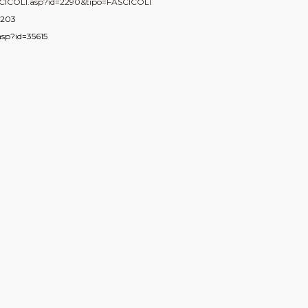
FASCICOLI.asp?id=2290&tipo=FASCICOLI
d=203
.asp?id=35615