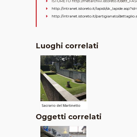
ISTORETO http://metarchivi.istoreto.it/dett_
http://intranet.istoreto.it/lapidi/sk_lapide.asp?i
http://intranet.istoreto.it/partigianato/dettaglio
Luoghi correlati
Sacrario del Martinetto
Oggetti correlati