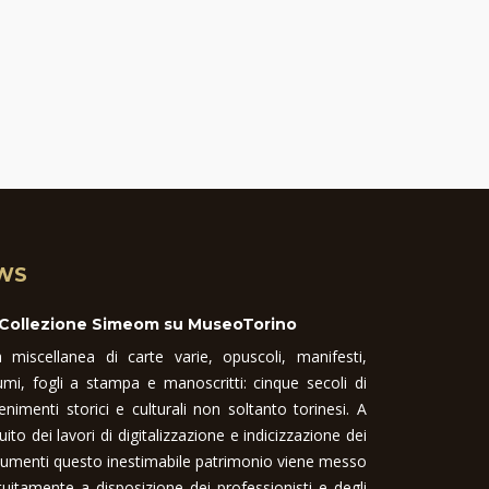
WS
 Collezione Simeom su MuseoTorino
 miscellanea di carte varie, opuscoli, manifesti,
umi, fogli a stampa e manoscritti: cinque secoli di
enimenti storici e culturali non soltanto torinesi. A
uito dei lavori di digitalizzazione e indicizzazione dei
umenti questo inestimabile patrimonio viene messo
tuitamente a disposizione dei professionisti e degli