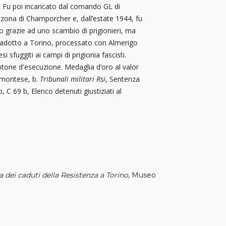
à". Fu poi incaricato dal comando GL di
 zona di Champorcher e, dall’estate 1944, fu
to grazie ad uno scambio di prigionieri, ma
 tradotto a Torino, processato con Almerigo
i sfuggiti ai campi di prigionia fascisti.
plotone d'esecuzione. Medaglia d’oro al valor
emontese, b.
Tribunali militari Rsi
, Sentenza
, C 69 b, Elenco detenuti giustiziati al
ca dei caduti della Resistenza a Torino
, Museo