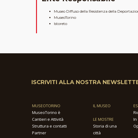
Museo Diffuso della Resistenza della Deportazione
MuseoTorino
Istoreto
ISCRIVITI ALLA NOSTRA NEWSLETT
MUSEOTORINO
IL MUSEO
E
MuseoTorino è
Ri
Cantieri e Attività
LE MOSTRE
In
Struttura e contatti
Storia di una
Op
Partner
città