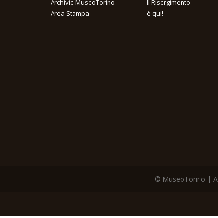
Archivio MuseoTorino
Il Risorgimento
Area Stampa
è qui!
© MuseoTorino | All