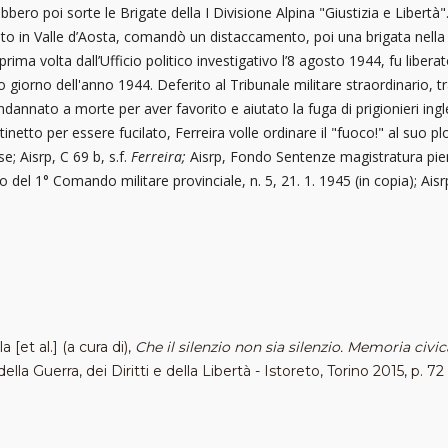
ebbero poi sorte le Brigate della I Divisione Alpina "Giustizia e Libert
sato in Valle d’Aosta, comandò un distaccamento, poi una brigata nella
ima volta dall’Ufficio politico investigativo l’8 agosto 1944, fu libera
o giorno dell'anno 1944. Deferito al Tribunale militare straordinario,
dannato a morte per aver favorito e aiutato la fuga di prigionieri ingles
tinetto per essere fucilato, Ferreira volle ordinare il "fuoco!" al suo 
e; Aisrp, C 69 b, s.f.
Ferreira;
Aisrp, Fondo Sentenze magistratura pi
o del 1° Comando militare provinciale, n. 5, 21. 1. 1945 (in copia); Aisrp
 [et al.] (a cura di),
Che il silenzio non sia silenzio. Memoria civi
lla Guerra, dei Diritti e della Libertà - Istoreto, Torino 2015, p. 72