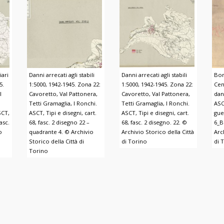
ari
Danni arrecati agli stabili
Danni arrecati agli stabili
Bom
5.
1:5000, 1942-1945. Zona 22:
1:5000, 1942-1945. Zona 22:
Cen
l
Cavoretto, Val Pattonera,
Cavoretto, Val Pattonera,
dan
Tetti Gramaglia, I Ronchi.
Tetti Gramaglia, I Ronchi.
ASC
SCT,
ASCT, Tipi e disegni, cart.
ASCT, Tipi e disegni, cart.
gue
fasc.
68, fasc. 2 disegno 22 –
68, fasc. 2 disegno. 22. ©
6_B
o
quadrante 4. © Archivio
Archivio Storico della Città
Arc
Storico della Città di
di Torino
di 
Torino