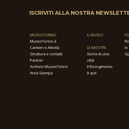
ISCRIVITI ALLA NOSTRA NEWSLETT
MUSEOTORINO
IL MUSEO
E
MuseoTorino è
Ri
Cantieri e Attività
LE MOSTRE
In
Struttura e contatti
Storia di una
Op
Partner
città
Archivio MuseoTorino
Il Risorgimento
Area Stampa
è qui!