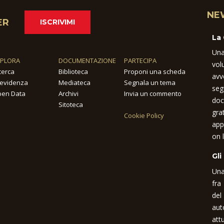
NE
ER
ISCRIVIMI
La
Una
SPLORA
DOCUMENTAZIONE
PARTECIPA
vol
cerca
Biblioteca
Proponi una scheda
avv
 evidenza
Mediateca
Segnala un tema
seg
en Data
Archivi
Invia un commento
doc
Sitoteca
gra
Cookie Policy
app
on l
Gli
Una
fra
del
aut
attu