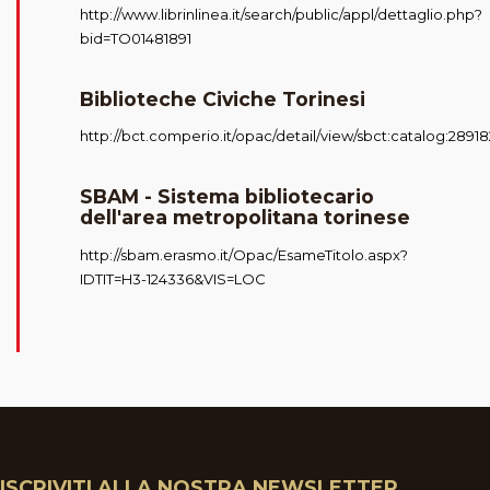
http://www.librinlinea.it/search/public/appl/dettaglio.php?
bid=TO01481891
Biblioteche Civiche Torinesi
http://bct.comperio.it/opac/detail/view/sbct:catalog:28918
SBAM - Sistema bibliotecario
dell'area metropolitana torinese
http://sbam.erasmo.it/Opac/EsameTitolo.aspx?
IDTIT=H3-124336&VIS=LOC
ISCRIVITI ALLA NOSTRA NEWSLETTER