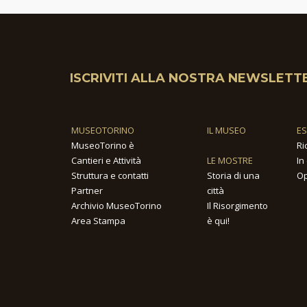
ISCRIVITI ALLA NOSTRA NEWSLETT
MUSEOTORINO
IL MUSEO
E
MuseoTorino è
Ri
Cantieri e Attività
LE MOSTRE
In
Struttura e contatti
Storia di una
Op
Partner
città
Archivio MuseoTorino
Il Risorgimento
Area Stampa
è qui!