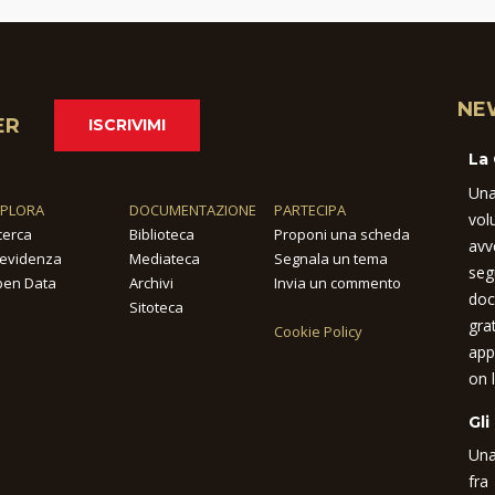
NE
ER
ISCRIVIMI
La
Una
SPLORA
DOCUMENTAZIONE
PARTECIPA
vol
cerca
Biblioteca
Proponi una scheda
avv
 evidenza
Mediateca
Segnala un tema
seg
en Data
Archivi
Invia un commento
doc
Sitoteca
gra
Cookie Policy
app
on l
Gli
Una
fra