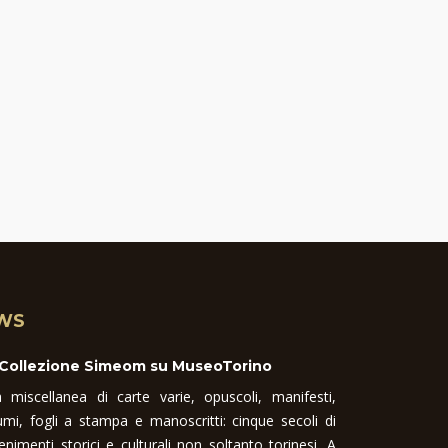
WS
 Collezione Simeom su MuseoTorino
 miscellanea di carte varie, opuscoli, manifesti,
umi, fogli a stampa e manoscritti: cinque secoli di
enimenti storici e culturali non soltanto torinesi. A