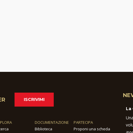
NE
ER
ISCRIVIMI
La
Una
SPLORA
DOCUMENTAZIONE
PARTECIPA
vol
cerca
Biblioteca
Proponi una scheda
avv