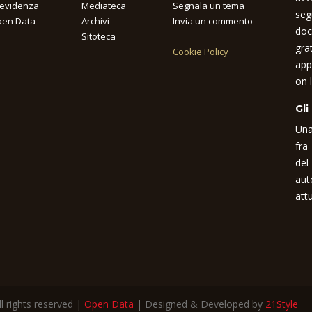
 evidenza
Mediateca
Segnala un tema
seg
en Data
Archivi
Invia un commento
doc
Sitoteca
gra
Cookie Policy
app
on l
Gli
Una
fra
del
aut
attu
 rights reserved |
Open Data
| Designed & Developed by
21Style