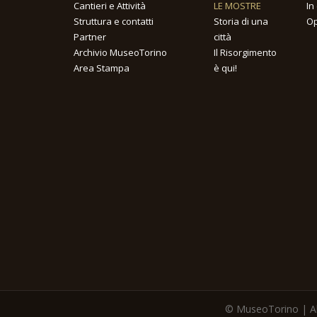
Cantieri e Attività
LE MOSTRE
In
Struttura e contatti
Storia di una
Op
Partner
città
Archivio MuseoTorino
Il Risorgimento
Area Stampa
è qui!
© MuseoTorino | All