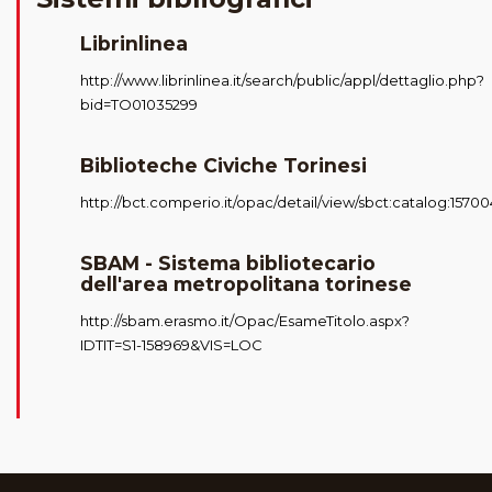
Librinlinea
http://www.librinlinea.it/search/public/appl/dettaglio.php?
bid=TO01035299
Biblioteche Civiche Torinesi
http://bct.comperio.it/opac/detail/view/sbct:catalog:15700
SBAM - Sistema bibliotecario
dell'area metropolitana torinese
http://sbam.erasmo.it/Opac/EsameTitolo.aspx?
IDTIT=S1-158969&VIS=LOC