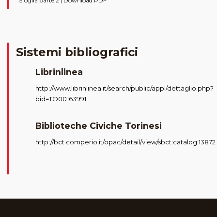
Sfoglia parte 2
|
Download PDF
Sistemi bibliografici
Librinlinea
http://www.librinlinea.it/search/public/appl/dettaglio.php?
bid=TO00163991
Biblioteche Civiche Torinesi
http://bct.comperio.it/opac/detail/view/sbct:catalog:13872