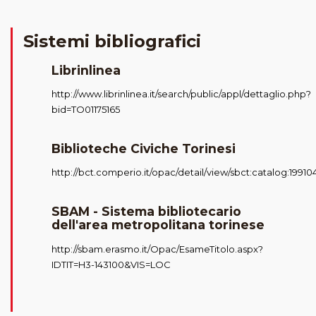
Sistemi bibliografici
Librinlinea
http://www.librinlinea.it/search/public/appl/dettaglio.php?
bid=TO01175165
Biblioteche Civiche Torinesi
http://bct.comperio.it/opac/detail/view/sbct:catalog:19910
SBAM - Sistema bibliotecario
dell'area metropolitana torinese
http://sbam.erasmo.it/Opac/EsameTitolo.aspx?
IDTIT=H3-143100&VIS=LOC