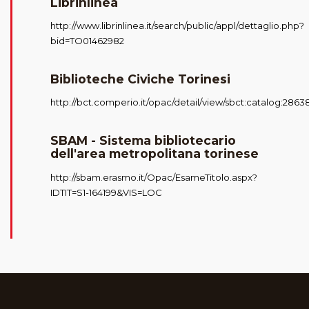
Librinlinea
http://www.librinlinea.it/search/public/appl/dettaglio.php?
bid=TO01462982
Biblioteche Civiche Torinesi
http://bct.comperio.it/opac/detail/view/sbct:catalog:2863
SBAM - Sistema bibliotecario
dell'area metropolitana torinese
http://sbam.erasmo.it/Opac/EsameTitolo.aspx?
IDTIT=S1-164199&VIS=LOC