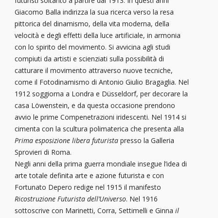
futuristi soltanto a partire dal 1913. In questi anni
Giacomo Balla indirizza la sua ricerca verso la resa
pittorica del dinamismo, della vita moderna, della
velocità e degli effetti della luce artificiale, in armonia
con lo spirito del movimento. Si avvicina agli studi
compiuti da artisti e scienziati sulla possibilità di
catturare il movimento attraverso nuove tecniche,
come il Fotodinamismo di Antonio Giulio Bragaglia. Nel
1912 soggiorna a Londra e Düsseldorf, per decorare la
casa Löwenstein, e da questa occasione prendono
avvio le prime Compenetrazioni iridescenti. Nel 1914 si
cimenta con la scultura polimaterica che presenta alla
Prima esposizione libera futurista
presso la Galleria
Sprovieri di Roma.
Negli anni della prima guerra mondiale insegue l’idea di
arte totale definita arte e azione futurista e con
Fortunato Depero redige nel 1915 il manifesto
Ricostruzione Futurista dell’Universo
. Nel 1916
sottoscrive con Marinetti, Corra, Settimelli e Ginna
il