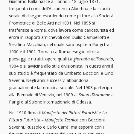
Giacomo Balla nasce a Torino il 18 luglio 1871,
frequenta i corsi dell’Accademia Albertina e la scuola
serale di disegno esordendo come pittore alla Società
Promotrice di Belle Arti nel 1891. Nel 1895 si
trasferisce a Roma, dove lavora come caricaturista ed
entra in rapporti amichevoli con Duilio Cambellotti e
Serafino Macchiati, del quale sarà ospite a Parigi tra il
1900 e il 1901. Tornato a Roma esegue oltre a
paesaggi e ritratti, opere quali
La giornata dell’operaio
,
1904 e si avvicina allo stile divisionista. In questi anni il
suo studio è frequentato da Umberto Boccioni e Gino
Severini. Negli anni successivi abbandona
gradualmente la tematica sociale. Nel 1903 partecipa
alla Biennale di Venezia, nel 1909 al
Salon d’Automne
a
Parigi e al Salone internazionale di Odessa.
Nel 1910 firma il
Manifesto dei Pittori Futuristi
e
La
Pittura Futurista – Manifesto Tecnico
con Boccioni,
Severini, Russolo e Carlo Carrà, ma esporrà con i