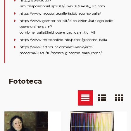
http://www.futur-
ism.it/esposizioni/Esp2013/ESP20130406_BO.htm
https://www.laocoontegalleria.it/giacomo-balla/
https://www.gamtorino.it/it/le-collezioni/catalogo-delle-
opere-online-gam?
combine=balla&field_opere_tag_gam_tid=All
https://www.museionline.info/pittori/giacomo-balla
https://www.artribune.com/arti-visive/arte-
moderna/2020/10/mostra-giacomo-balla-roma/
Fototeca