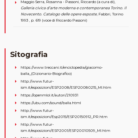
Maggio Serra, Rosanna - Passoni, Riccardo (a cura di),
Galleria civica d’arte moderna e contemporanea Torino. Il
Novecento. Catalogo delle opere esposte
, Fabbri, Torino
1993 , p. 619 (voce di Riccardo Passoni)
Sitografia
https://www.treccani.it/enciclopedia/giacomo-
balla_(Dizionario-Biografico)
http://www.futur-
ism.it/esposizioni/ESP2008/ESP20080215_MI.htm
https://openmlol.it/autori/210931
https://ubu.com/sound/balla.html
http://www.futur-
ism.it/esposizioni/Esp2015/ESP20150912_PR.htm
http://www.futur-
ism.it/esposizioni/ESP2001/ESP20010509_MI.htm