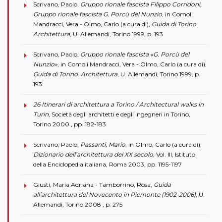
Scrivano, Paolo,
Gruppo rionale fascista Filippo Corridoni,
Gruppo rionale fascista G. Porcù del Nunzio
, in Comoli
Mandracci, Vera - Olmo, Carlo (a cura di),
Guida di Torino.
Architettura
, U. Allemandi, Torino 1999, p. 193
Scrivano, Paolo,
Gruppo rionale fascista «G. Porcù del
Nunzio»
, in Comoli Mandracci, Vera - Olmo, Carlo (a cura di),
Guida di Torino. Architettura
, U. Allemandi, Torino 1999, p.
193
26 Itinerari di architettura a Torino / Architectural walks in
Turin
, Società degli architetti e degli ingegneri in Torino,
Torino 2000 , pp. 182-183
Scrivano, Paolo,
Passanti, Mario
, in Olmo, Carlo (a cura di),
Dizionario dell’architettura del XX secolo
, Vol. III, Istituto
della Enciclopedia italiana, Roma 2003, pp. 1195-1197
Giusti, Maria Adriana - Tamborrino, Rosa,
Guida
all’architettura del Novecento in Piemonte (1902-2006)
, U.
Allemandi, Torino 2008 , p. 275