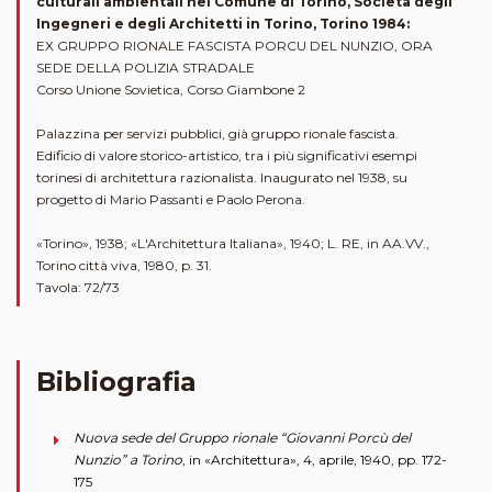
culturali ambientali nel Comune di Torino, Società degli
Ingegneri e degli Architetti in Torino, Torino 1984:
EX GRUPPO RIONALE FASCISTA PORCU DEL NUNZIO, ORA
SEDE DELLA POLIZIA STRADALE
Corso Unione Sovietica, Corso Giambone 2
Palazzina per servizi pubblici, già gruppo rionale fascista.
Edificio di valore storico-artistico, tra i più significativi esempi
torinesi di architettura razionalista. Inaugurato nel 1938, su
progetto di Mario Passanti e Paolo Perona.
«Torino», 1938; «L'Architettura Italiana», 1940; L. RE, in AA.VV.,
Torino città viva, 1980, p. 31.
Tavola: 72/73
Bibliografia
Nuova sede del Gruppo rionale “Giovanni Porcù del
Nunzio” a Torino
, in «Architettura», 4, aprile, 1940, pp. 172-
175