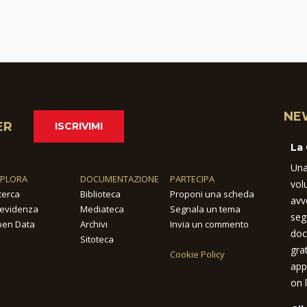
NE
ER
ISCRIVIMI
La
Una
SPLORA
DOCUMENTAZIONE
PARTECIPA
vol
cerca
Biblioteca
Proponi una scheda
avv
 evidenza
Mediateca
Segnala un tema
seg
en Data
Archivi
Invia un commento
doc
Sitoteca
gra
Cookie Policy
app
on l