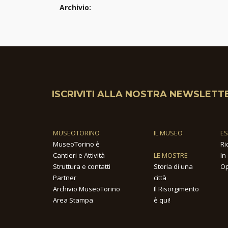
Archivio:
ISCRIVITI ALLA NOSTRA NEWSLETT
MUSEOTORINO
IL MUSEO
E
MuseoTorino è
Ri
Cantieri e Attività
LE MOSTRE
In
Struttura e contatti
Storia di una
Op
Partner
città
Archivio MuseoTorino
Il Risorgimento
Area Stampa
è qui!