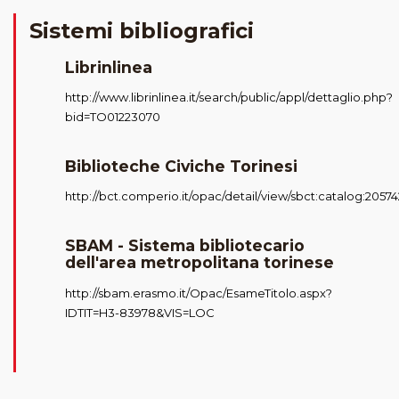
Sistemi bibliografici
Librinlinea
http://www.librinlinea.it/search/public/appl/dettaglio.php?
bid=TO01223070
Biblioteche Civiche Torinesi
http://bct.comperio.it/opac/detail/view/sbct:catalog:20574
SBAM - Sistema bibliotecario
dell'area metropolitana torinese
http://sbam.erasmo.it/Opac/EsameTitolo.aspx?
IDTIT=H3-83978&VIS=LOC