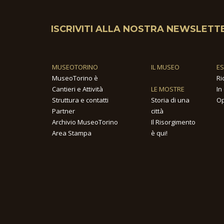
ISCRIVITI ALLA NOSTRA NEWSLETT
MUSEOTORINO
IL MUSEO
E
MuseoTorino è
Ri
Cantieri e Attività
LE MOSTRE
In
Struttura e contatti
Storia di una
Op
Partner
città
Archivio MuseoTorino
Il Risorgimento
Area Stampa
è qui!