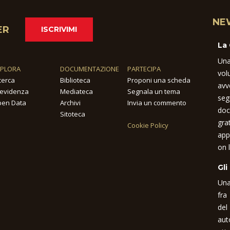
NE
ER
ISCRIVIMI
La
Una
SPLORA
DOCUMENTAZIONE
PARTECIPA
vol
cerca
Biblioteca
Proponi una scheda
avv
 evidenza
Mediateca
Segnala un tema
seg
en Data
Archivi
Invia un commento
doc
Sitoteca
gra
Cookie Policy
app
on l
Gli
Una
fra
del
aut