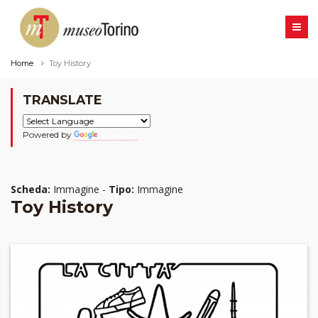
Home
Toy History
TRANSLATE
Powered by
Translate
Scheda:
Immagine -
Tipo:
Immagine
Toy History