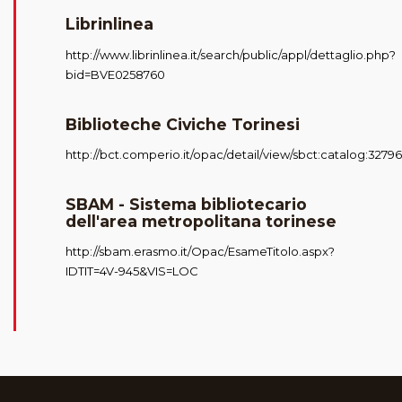
Librinlinea
http://www.librinlinea.it/search/public/appl/dettaglio.php?
bid=BVE0258760
Biblioteche Civiche Torinesi
http://bct.comperio.it/opac/detail/view/sbct:catalog:3279
SBAM - Sistema bibliotecario
dell'area metropolitana torinese
http://sbam.erasmo.it/Opac/EsameTitolo.aspx?
IDTIT=4V-945&VIS=LOC