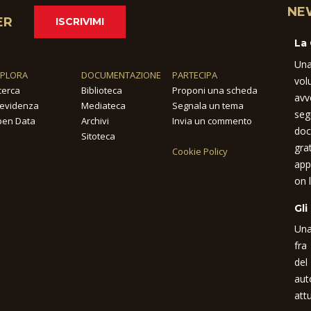
NE
ER
ISCRIVIMI
La
Una
SPLORA
DOCUMENTAZIONE
PARTECIPA
vol
cerca
Biblioteca
Proponi una scheda
avv
 evidenza
Mediateca
Segnala un tema
seg
en Data
Archivi
Invia un commento
doc
Sitoteca
gra
Cookie Policy
app
on l
Gli
Una
fra
del
aut
attu