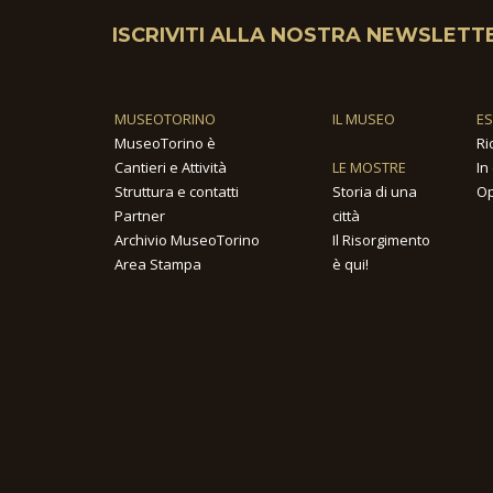
ISCRIVITI ALLA NOSTRA NEWSLETT
MUSEOTORINO
IL MUSEO
E
MuseoTorino è
Ri
Cantieri e Attività
LE MOSTRE
In
Struttura e contatti
Storia di una
Op
Partner
città
Archivio MuseoTorino
Il Risorgimento
Area Stampa
è qui!