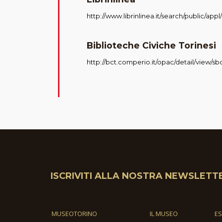
http://www.librinlinea.it/search/public/ap
Biblioteche Civiche Torinesi
http://bct.comperio.it/opac/detail/view/sb
ISCRIVITI ALLA NOSTRA NEWSLETT
MUSEOTORINO
IL MUSEO
E