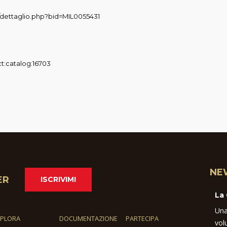
pl/dettaglio.php?bid=MIL0055431
ct:catalog:16703
NE
ER
ISCRIVIMI
La
Una
SPLORA
DOCUMENTAZIONE
PARTECIPA
vol