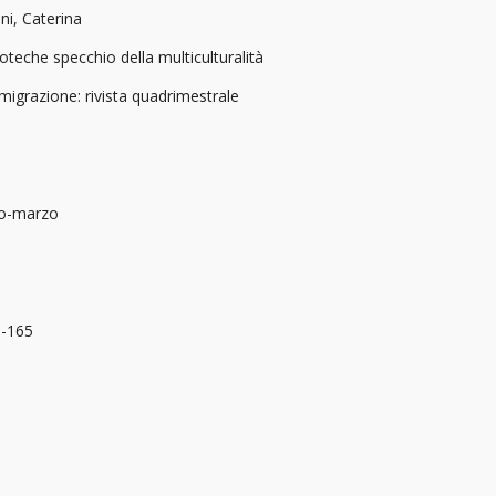
ini, Caterina
ioteche specchio della multiculturalità
migrazione: rivista quadrimestrale
o-marzo
1-165