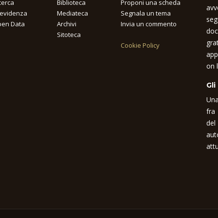
cerca
Biblioteca
Proponi una scheda
avv
 evidenza
Mediateca
Segnala un tema
seg
en Data
Archivi
Invia un commento
doc
Sitoteca
gra
Cookie Policy
app
on l
Gli
Una
fra
del
aut
attu