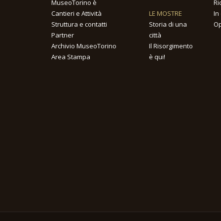
MuseoTorino è
Ri
Cantieri e Attività
LE MOSTRE
In
Struttura e contatti
Storia di una
Op
Partner
città
Archivio MuseoTorino
Il Risorgimento
Area Stampa
è qui!