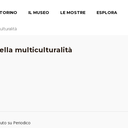
TORINO
IL MUSEO
LE MOSTRE
ESPLORA
lturalità
lla multiculturalità
buto su Periodico