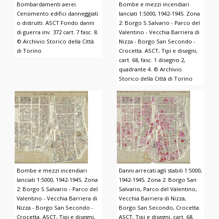
Bombardamenti aerei.
Bombe e mezzi incendiari
Censimento edifici danneggiati
lanciati 1:5000, 1942-1945. Zona
o distrutti. ASCT Fondo danni
2: Borgo S.Salvario - Parco del
di guerra inv. 372 cart. 7 fasc. 8.
Valentino - Vecchia Barriera di
© Archivio Storico della Città
Nizza - Borgo San Secondo -
di Torino
Crocetta. ASCT, Tipi e disegni,
cart. 68, fasc. 1 disegno 2,
quadrante 4. © Archivio
Storico della Città di Torino
Bombe e mezzi incendiari
Danni arrecati agli stabili 1:5000,
lanciati 1:5000, 1942-1945. Zona
1942-1945. Zona 2: Borgo San
2: Borgo S.Salvario - Parco del
Salvario, Parco del Valentino,
Valentino - Vecchia Barriera di
Vecchia Barriera di Nizza,
Nizza - Borgo San Secondo -
Borgo San Secondo, Crocetta.
Crocetta. ASCT, Tipi e disegni,
ASCT, Tipi e disegni, cart. 68,