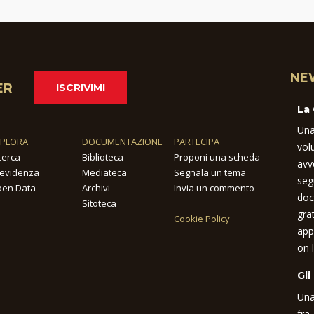
NE
ER
ISCRIVIMI
La
Una
SPLORA
DOCUMENTAZIONE
PARTECIPA
vol
cerca
Biblioteca
Proponi una scheda
avv
 evidenza
Mediateca
Segnala un tema
seg
en Data
Archivi
Invia un commento
doc
Sitoteca
gra
Cookie Policy
app
on l
Gli
Una
fra