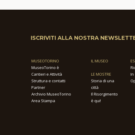
ISCRIVITI ALLA NOSTRA NEWSLETT
MUSEOTORINO
IL MUSEO
E
MuseoTorino è
Ri
Cantieri e Attività
LE MOSTRE
In
Struttura e contatti
Storia di una
Op
Partner
città
Archivio MuseoTorino
Il Risorgimento
Area Stampa
è qui!