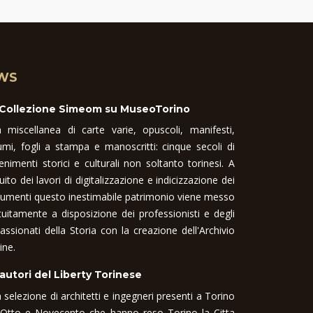
WS
 Collezione Simeom su MuseoTorino
 miscellanea di carte varie, opuscoli, manifesti,
umi, fogli a stampa e manoscritti: cinque secoli di
enimenti storici e culturali non soltanto torinesi. A
uito dei lavori di digitalizzazione e indicizzazione dei
umenti questo inestimabile patrimonio viene messo
tuitamente a disposizione dei professionisti e degli
assionati della Storia con la creazione dell'Archivio
ine.
 autori del Liberty Torinese
 selezione di architetti e ingegneri presenti a Torino
 Otto e Novecento che hanno reso Torino la Citta