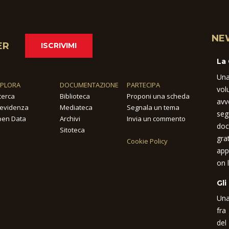
NE
ER
ISCRIVIMI
La
Una
SPLORA
DOCUMENTAZIONE
PARTECIPA
vol
cerca
Biblioteca
Proponi una scheda
avv
 evidenza
Mediateca
Segnala un tema
seg
en Data
Archivi
Invia un commento
doc
Sitoteca
gra
Cookie Policy
app
on l
Gli
Una
fra
del