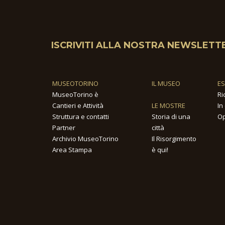
ISCRIVITI ALLA NOSTRA NEWSLETT
MUSEOTORINO
IL MUSEO
E
MuseoTorino è
Ri
Cantieri e Attività
LE MOSTRE
In
Struttura e contatti
Storia di una
Op
Partner
città
Archivio MuseoTorino
Il Risorgimento
Area Stampa
è qui!