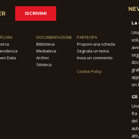
NE
ER
ISCRIVIMI
La
Una
SPLORA
DOCUMENTAZIONE
PARTECIPA
vol
cerca
Biblioteca
Proponi una scheda
avv
 evidenza
Mediateca
Segnala un tema
seg
en Data
Archivi
Invia un commento
doc
Sitoteca
gra
Cookie Policy
app
on l
Gli
Una
fra
del
aut
attu