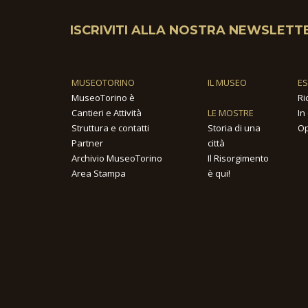
ISCRIVITI ALLA NOSTRA NEWSLETT
MUSEOTORINO
IL MUSEO
E
MuseoTorino è
Ri
Cantieri e Attività
LE MOSTRE
In
Struttura e contatti
Storia di una
Op
Partner
città
Archivio MuseoTorino
Il Risorgimento
Area Stampa
è qui!